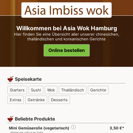
Willkommen bei Asia Wok Hamburg
Hier finden Sie eine Übersicht aller unserer chinesichen,
thailändischen und koreanischen Gerichte
Online bestellen
Speisekarte
Starters
Sushi
Wok
Thailändisch
Gerichte
Extras
Getränke
Desserts
Beliebte Produkte
Mini Gemüserolle (vegetarisch)
i
3,50 €*
frittiert mit süßsauer Soße