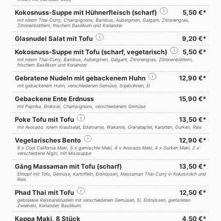
Kokosnuss-Suppe mit Hühnerfleisch (scharf)
i
5,50 €*
mit rotem Thai-Curry, Champignons, Bambus, Auberginen, Galgant, Zitronengras,
Zitronenblättern, frischem Basilikum und Koriander
Glasnudel Salat mit Tofu
i
9,20 €*
Kokosnuss-Suppe mit Tofu (scharf, vegetarisch)
i
5,50 €*
mit rotem Thai-Curry, Bambus, Auberginen, Galgant, Zitronengras, Zitronenblättern,
frischem Basilikum und Koriander
Gebratene Nudeln mit gebackenem Huhn
i
12,90 €*
mit gebackenem Huhn, verschiedenen Gemüse, Sojabohnen, Ei
Gebackene Ente Erdnuss
15,90 €*
mit Paprika, Brokkoli, Champignons, verschiedenem Gemüse
Poke Tofu mit Tofu
i
13,50 €*
mit Avocado, rotem Krautsalat, Edamame, Wakame, Granatapfel, Karotten, Gurken, Reis
Vegetarisches Bento
i
12,90 €*
8 x Cool California Maki, 5 x gemischte Maki, 4 x Avocado Maki, 4 x Gurken Maki, 2 x
verschiedene Nigiri, mit Misosuppe
Gäng Massaman mit Tofu (scharf)
13,50 €*
Eintopf mit Tofu, Gemüse, Kartoffeln, Erdnüssen, Massaman Thai-Curry in Kokosmilch und
Reis
Phad Thai mit Tofu
i
12,50 €*
gebratene Reisbandnudeln mit verschiedenen Gemüsen, Ei, Erdnüssen, gerösteten
Zwiebeln, Koriander, Basilikum
Kappa Maki, 8 Stück
4,50 €*