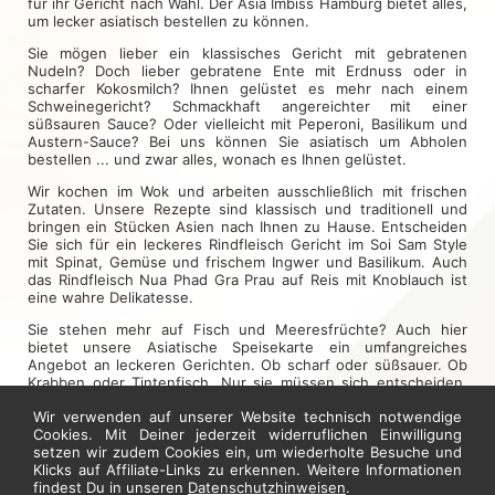
für ihr Gericht nach Wahl. Der Asia Imbiss Hamburg bietet alles,
um lecker asiatisch bestellen zu können.
Sie mögen lieber ein klassisches Gericht mit gebratenen
Nudeln? Doch lieber gebratene Ente mit Erdnuss oder in
scharfer Kokosmilch? Ihnen gelüstet es mehr nach einem
Schweinegericht? Schmackhaft angereichter mit einer
süßsauren Sauce? Oder vielleicht mit Peperoni, Basilikum und
Austern-Sauce? Bei uns können Sie asiatisch um Abholen
bestellen ... und zwar alles, wonach es Ihnen gelüstet.
Wir kochen im Wok und arbeiten ausschließlich mit frischen
Zutaten. Unsere Rezepte sind klassisch und traditionell und
bringen ein Stücken Asien nach Ihnen zu Hause. Entscheiden
Sie sich für ein leckeres Rindfleisch Gericht im Soi Sam Style
mit Spinat, Gemüse und frischem Ingwer und Basilikum. Auch
das Rindfleisch Nua Phad Gra Prau auf Reis mit Knoblauch ist
eine wahre Delikatesse.
Sie stehen mehr auf Fisch und Meeresfrüchte? Auch hier
bietet unsere Asiatische Speisekarte ein umfangreiches
Angebot an leckeren Gerichten. Ob scharf oder süßsauer. Ob
Krabben oder Tintenfisch. Nur sie müssen sich entscheiden.
Wir haben die Auswahl. Einfach bei uns asiatisch zum Abholen
Wir verwenden auf unserer Website technisch notwendige
bestellen.
Cookies. Mit Deiner jederzeit widerruflichen Einwilligung
setzen wir zudem Cookies ein, um wiederholte Besuche und
Jetzt hier bestellen
Klicks auf Affiliate-Links zu erkennen. Weitere Informationen
findest Du in unseren
Datenschutzhinweisen
.